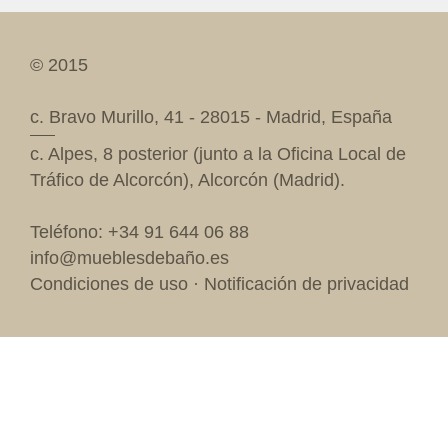
© 2015
c. Bravo Murillo, 41 - 28015 - Madrid, España
c. Alpes, 8 posterior (junto a la Oficina Local de
Tráfico de Alcorcón), Alcorcón (Madrid).
Teléfono: +34 91 644 06 88
info@mueblesdebaño.es
Condiciones de uso
·
Notificación de privacidad